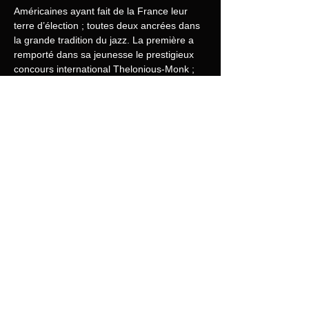
Américaines ayant fait de la France leur 
terre d’élection ; toutes deux ancrées dans 
la grande tradition du jazz. La première a 
remporté dans sa jeunesse le prestigieux 
concours international Thelonious-Monk ; 
la seconde est la digne fille d’un des pères 
du jazz vocal, Jon Hendricks (1921-2017). 
Toutes deux aiment le swing, les standards, 
le scat, Ella Fitzgerald, Betty Carter et 
Sarah Vaughan qui brillent dans leur 
panthéon… Elles en sont les héritières 
directes, reconnues et estimées comme 
telles. Un incroyable événement vocal !
Share this event