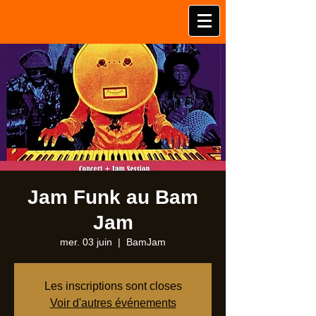
Jam Funk au Bam
Jam
mer. 03 juin
  |  
BamJam
Les inscriptions sont closes
Voir d'autres événements