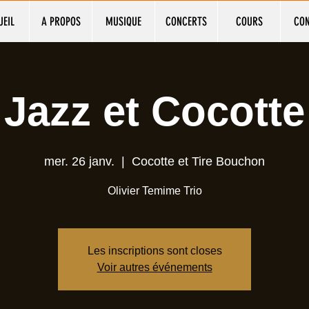
UEIL
A PROPOS
MUSIQUE
CONCERTS
COURS
CO
Jazz et Cocotte
mer. 26 janv.
  |  
Cocotte et Tire Bouchon
Olivier Temime Trio
Les inscriptions sont closes
Voir autres événements