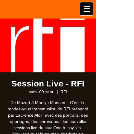
Session Live - RFI
sam. 09 sept.
  |  
RFI
De Mozart à Marilyn Manson... C’est Le
rendez-vous transmusical de RFI présenté
par Laurence Aloir, avec des portraits, des
reportages, des chroniques, les nouvelles
sessions live du studiOne à Issy-les-